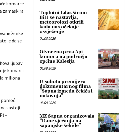
lače komarce.
da zamaskira
Toplotni talas širom
BiH se nastavlja,
meteorolozi otkrili
kada nas očekuje
osvježenje
kovane ženke
04.08.2026
ato je da se
Otvorena prva Api
komora na području
općine Kalesija
ihova ljubav
04.08.2026
koje komarci
ola miliona
U subotu premijera
dokumentarnog filma
“Sapna između čekića i
nakovnja”
uz pomoć
03.08.2026
ina sastoji
P) –
MZ Sapna organizovala
“Dane sjećanja na
sapanjske šehide”