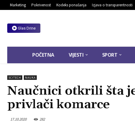
Marketing
Pokrivenost
Kodeks ponašanja
Izjava o transparentnosti
Glas Drine
POČETNA
VIJESTI
SPORT
SCITECH
NAUKA
Naučnici otkrili šta j
privlači komarce
17.10.2020
282