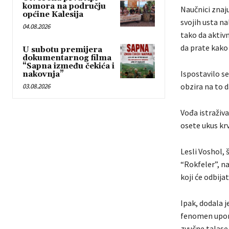
komora na području
Naučnici znaju
općine Kalesija
svojih usta na
04.08.2026
tako da aktivn
da prate kako 
U subotu premijera
dokumentarnog filma
“Sapna između čekića i
Ispostavilo se
nakovnja”
obzira na to da
03.08.2026
Vođa istraživ
osete ukus krv
Lesli Voshol,
“Rokfeler”, n
koji će odbija
Ipak, dodala j
fenomen upore
zvučne talase d