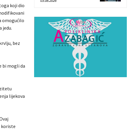
03.08.2026
toga koji dio
 modifikovani
ma omogućilo
 jedu.
rvlju, bez
e bi mogli da
zitetu
nja lijekova
 Ovaj
 koriste