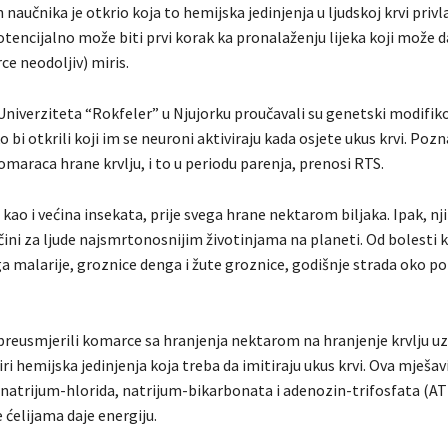
naučnika je otkrio koja to hemijska jedinjenja u ljudskoj krvi priv
otencijalno može biti prvi korak ka pronalaženju lijeka koji može 
e neodoljiv) miris.
a Univerziteta “Rokfeler” u Njujorku proučavali su genetski modifi
bi otkrili koji im se neuroni aktiviraju kada osjete ukus krvi. Pozn
maraca hrane krvlju, i to u periodu parenja, prenosi RTS.
, kao i većina insekata, prije svega hrane nektarom biljaka. Ipak, nj
čini za ljude najsmrtonosnijim životinjama na planeti. Od bolesti 
ega malarije, groznice denga i žute groznice, godišnje strada oko p
u preusmjerili komarce sa hranjenja nektarom na hranjenje krvlju 
ri hemijska jedinjenja koja treba da imitiraju ukus krvi. Ova mješav
, natrijum-hlorida, natrijum-bikarbonata i adenozin-trifosfata (AT
e ćelijama daje energiju.