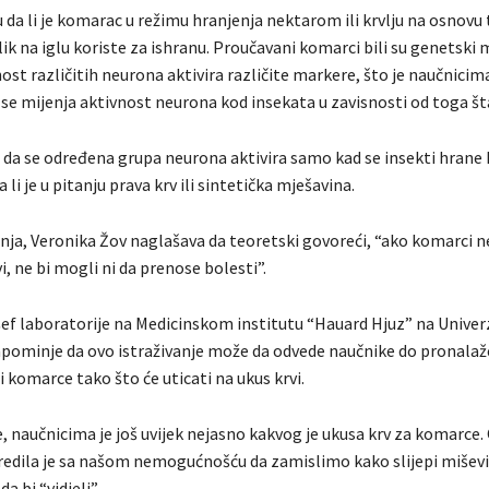
 da li je komarac u režimu hranjenja nektarom ili krvlju na osnovu 
lik na iglu koriste za ishranu. Proučavani komarci bili su genetski
ost različitih neurona aktivira različite markere, što je naučnici
se mijenja aktivnost neurona kod insekata u zavisnosti od toga šta
 da se određena grupa neurona aktivira samo kad se insekti hrane k
 li je u pitanju prava krv ili sintetička mješavina.
anja, Veronika Žov naglašava da teoretski govoreći, “ako komarci n
i, ne bi mogli ni da prenose bolesti”.
 šef laboratorije na Medicinskom institutu “Hauard Hjuz” na Univer
apominje da ovo istraživanje može da odvede naučnike do pronalaže
ti komarce tako što će uticati na ukus krvi.
e, naučnicima je još uvijek nejasno kakvog je ukusa krv za komarce.
dila je sa našom nemogućnošću da zamislimo kako slijepi miševi
a bi “vidjeli”.