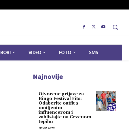
ZBORI
VIDEO
FOTO
SMS
Najnovije
Otvorene prijave za
Bingo Festival Fits:
Odaberite outfit s
omiljenim
influencerom i
zablistajte na Crvenom
tepihu
05.08.2026