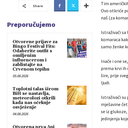
Tim američkih 
Share
Ovo otkriće p
naš (za komarc
Preporučujemo
Istraživači s
komaraca kako 
Otvorene prijave za
Bingo Festival Fits:
samo ženke ko
Odaberite outfit s
omiljenim
influencerom i
Inače i one se
zablistajte na
prema krvi ih 
Crvenom tepihu
šire, prije sv
05.08.2026
ljudi.
Toplotni talas širom
BiH se nastavlja,
Istraživači s
meteorolozi otkrili
kada nas očekuje
mješavine četi
osvježenje
se iz glukoze
04.08.2026
jedinjenja koj
Otvorena prva Api