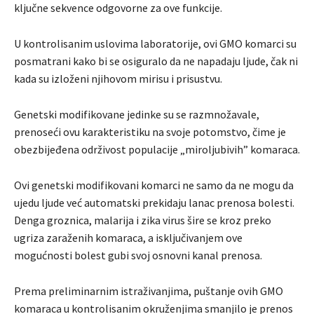
ključne sekvence odgovorne za ove funkcije.
U kontrolisanim uslovima laboratorije, ovi GMO komarci su
posmatrani kako bi se osiguralo da ne napadaju ljude, čak ni
kada su izloženi njihovom mirisu i prisustvu.
Genetski modifikovane jedinke su se razmnožavale,
prenoseći ovu karakteristiku na svoje potomstvo, čime je
obezbijeđena održivost populacije „miroljubivih” komaraca.
Ovi genetski modifikovani komarci ne samo da ne mogu da
ujedu ljude već automatski prekidaju lanac prenosa bolesti.
Denga groznica, malarija i zika virus šire se kroz preko
ugriza zaraženih komaraca, a isključivanjem ove
mogućnosti bolest gubi svoj osnovni kanal prenosa.
Prema preliminarnim istraživanjima, puštanje ovih GMO
komaraca u kontrolisanim okruženjima smanjilo je prenos