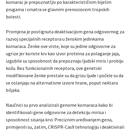
komarac je prepoznatljiv po karakterističnim bijelim
prugama i smatra se glavnim prenosiocem tropskih
bolesti.
Promjena je postignuta deaktivacijom gena odgovornog za
razvoj specijalnih receptora u ženskim jedinkama
komaraca. Ženke ove vrste, koje su jedine odgovorne za
ugrize jer koriste krv kao izvor proteina za polaganje jaja,
izgubile su sposobnost da prepoznaju ljudski miris i probiju
kožu. Bez funkcionalnih receptora, ove genetski
modifikovane ženke prestale su da grizu ljude i počele su da
se oslanjaju na alternativne izvore hrane, poput nektara
biljaka.
Naučnici su prvo analizirali genome komaraca kako bi
identifikovali gene odgovorne za detekciju mirisa i
sposobnost sisanja krvi. Preciznim uređivanjem gena,
primijenili su, zatim, CRISPR-Cas9 tehnologiju i deaktivirali