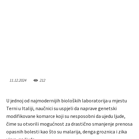
11.12.2024
212
U jednoj od najmodernijih bioloških laboratorija u mjestu
Terni u Italiji, naučnici su uspjeli da naprave genetski
modifikovane komarce koji su nesposobni da ujedu ljude,
čime su otvorili mogućnost za drastično smanjenje prenosa
opasnih bolesti kao što su malarija, denga groznica i zika