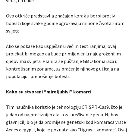
virus, na ljude.
Ovo otkriće predstavlja značajan korak u borbi protiv
bolesti koje svake godine ugrožavaju milione života širom
svijeta.
Ako se pokaže kao uspješan u većim testiranjima, ovaj
projekat bi mogao da bude primijenjen u najugroženijim
djelovima svijeta. Planira se puštanje GMO komaraca u
kontrolisanim zonama, uz praćenje njihovog uticaja na
populaciju i prenošenje bolesti.
Kako su stvoreni “miroljubivi” komarci
Tim naučnika koristio je tehnologiju CRISPR-Cas9, što je
jedan od najpreciznijih alata za uređivanje gena. Njihov
glavni cilj bio je da promijene genetski kod komaraca vrste
Aedes aegypti, koja je poznata kao “tigrasti komarac”. Ovaj