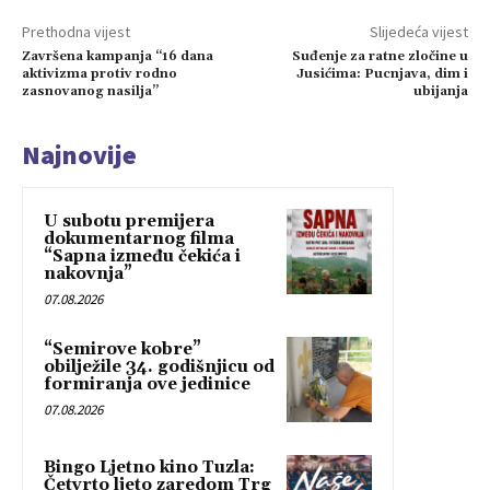
Prethodna vijest
Slijedeća vijest
Završena kampanja “16 dana
Suđenje za ratne zločine u
aktivizma protiv rodno
Jusićima: Pucnjava, dim i
zasnovanog nasilja”
ubijanja
Najnovije
U subotu premijera
dokumentarnog filma
“Sapna između čekića i
nakovnja”
07.08.2026
“Semirove kobre”
obilježile 34. godišnjicu od
formiranja ove jedinice
07.08.2026
Bingo Ljetno kino Tuzla:
Četvrto ljeto zaredom Trg