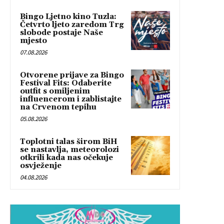
Bingo Ljetno kino Tuzla:
Četvrto ljeto zaredom Trg
slobode postaje Naše
mjesto
07.08.2026
Otvorene prijave za Bingo
Festival Fits: Odaberite
outfit s omiljenim
influencerom i zablistajte
na Crvenom tepihu
05.08.2026
Toplotni talas širom BiH
se nastavlja, meteorolozi
otkrili kada nas očekuje
osvježenje
04.08.2026