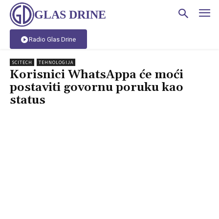
GLAS DRINE
Radio Glas Drine
SCITECH
TEHNOLOGIJA
Korisnici WhatsAppa će moći
postaviti govornu poruku kao
status