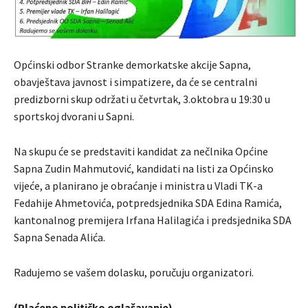
Općinski odbor Stranke demorkatske akcije Sapna,
obavještava javnost i simpatizere, da će se centralni
predizborni skup održati u četvrtak, 3.oktobra u 19:30 u
sportskoj dvorani u Sapni.
Na skupu će se predstaviti kandidat za nečlnika Općine
Sapna Zudin Mahmutović, kandidati na listi za Općinsko
vijeće, a planirano je obraćanje i ministra u Vladi TK-a
Fedahije Ahmetovića, potpredsjednika SDA Edina Ramića,
kantonalnog premijera Irfana Halilagića i predsjednika SDA
Sapna Senada Alića.
Radujemo se vašem dolasku, poručuju organizatori.
(Plaćeno političko oglašavanje)