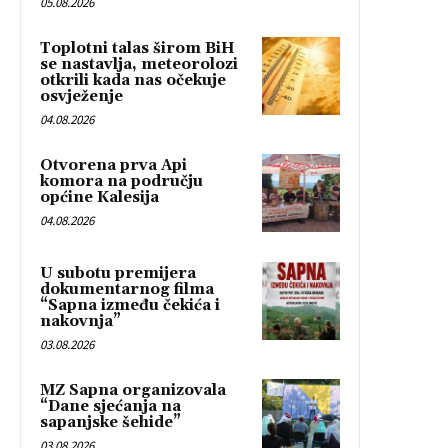
05.08.2026
Toplotni talas širom BiH
se nastavlja, meteorolozi
otkrili kada nas očekuje
osvježenje
04.08.2026
Otvorena prva Api
komora na području
općine Kalesija
04.08.2026
U subotu premijera
dokumentarnog filma
“Sapna između čekića i
nakovnja”
03.08.2026
MZ Sapna organizovala
“Dane sjećanja na
sapanjske šehide”
03.08.2026