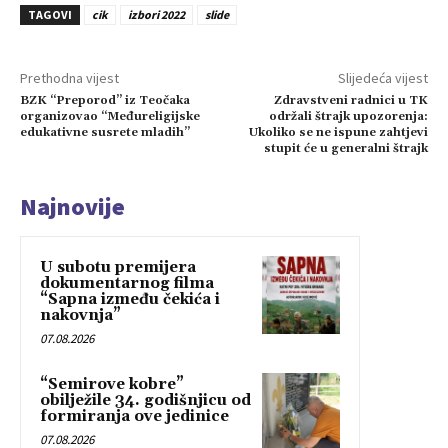
TAGOVI
cik
izbori 2022
slide
Prethodna vijest
Slijedeća vijest
BZK “Preporod” iz Teočaka
Zdravstveni radnici u TK
organizovao “Međureligijske
održali štrajk upozorenja:
edukativne susrete mladih”
Ukoliko se ne ispune zahtjevi
stupit će u generalni štrajk
Najnovije
U subotu premijera
dokumentarnog filma
“Sapna između čekića i
nakovnja”
07.08.2026
“Semirove kobre”
obilježile 34. godišnjicu od
formiranja ove jedinice
07.08.2026