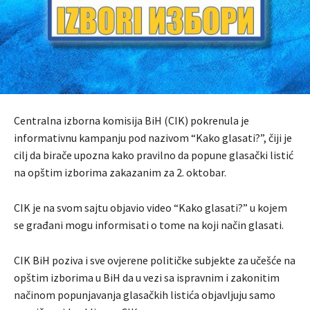
Centralna izborna komisija BiH (CIK) pokrenula je
informativnu kampanju pod nazivom “Kako glasati?”, čiji je
cilj da birače upozna kako pravilno da popune glasački listić
na opštim izborima zakazanim za 2. oktobar.
CIK je na svom sajtu objavio video “Kako glasati?” u kojem
se građani mogu informisati o tome na koji način glasati.
CIK BiH poziva i sve ovjerene političke subjekte za učešće na
opštim izborima u BiH da u vezi sa ispravnim i zakonitim
načinom popunjavanja glasačkih listića objavljuju samo