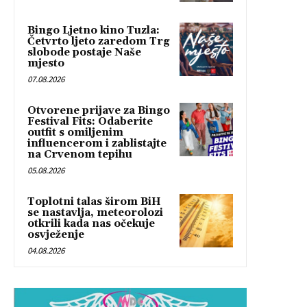
Bingo Ljetno kino Tuzla:
Četvrto ljeto zaredom Trg
slobode postaje Naše
mjesto
07.08.2026
Otvorene prijave za Bingo
Festival Fits: Odaberite
outfit s omiljenim
influencerom i zablistajte
na Crvenom tepihu
05.08.2026
Toplotni talas širom BiH
se nastavlja, meteorolozi
otkrili kada nas očekuje
osvježenje
04.08.2026