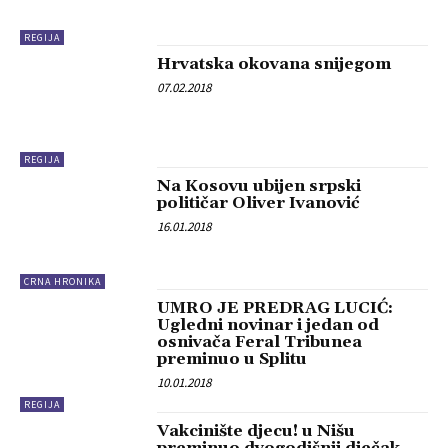
REGIJA
Hrvatska okovana snijegom
07.02.2018
REGIJA
Na Kosovu ubijen srpski
političar Oliver Ivanović
16.01.2018
CRNA HRONIKA
UMRO JE PREDRAG LUCIĆ:
Ugledni novinar i jedan od
osnivača Feral Tribunea
preminuo u Splitu
10.01.2018
REGIJA
Vakcinište djecu! u Nišu
preminuo dvogodišnji dječak