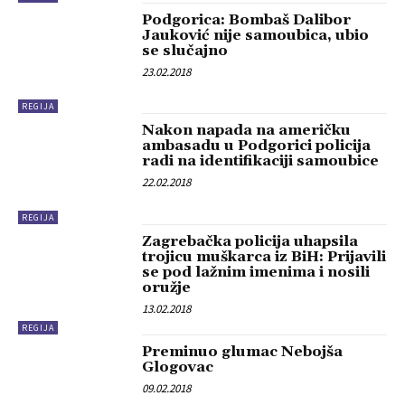
Podgorica: Bombaš Dalibor
Jauković nije samoubica, ubio
se slučajno
23.02.2018
REGIJA
Nakon napada na američku
ambasadu u Podgorici policija
radi na identifikaciji samoubice
22.02.2018
REGIJA
Zagrebačka policija uhapsila
trojicu muškarca iz BiH: Prijavili
se pod lažnim imenima i nosili
oružje
13.02.2018
REGIJA
Preminuo glumac Nebojša
Glogovac
09.02.2018