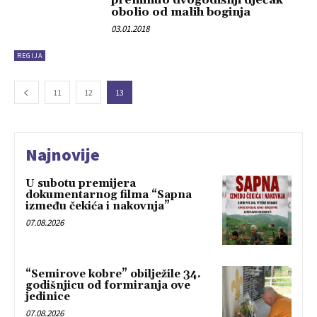
obolio od malih boginja
03.01.2018
REGIJA
11
12
13
Najnovije
U subotu premijera
dokumentarnog filma “Sapna
između čekića i nakovnja”
07.08.2026
“Semirove kobre” obilježile 34.
godišnjicu od formiranja ove
jedinice
07.08.2026