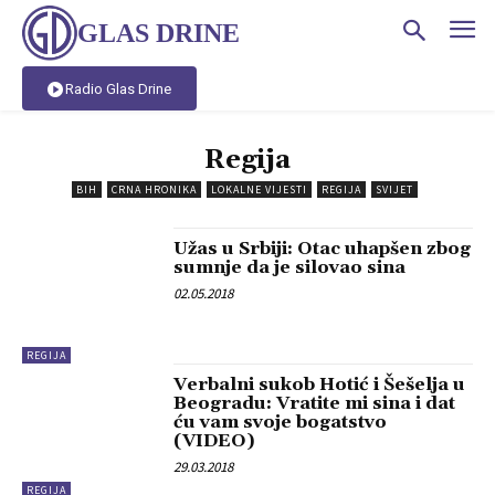
GLAS DRINE
Radio Glas Drine
Regija
BIH
CRNA HRONIKA
LOKALNE VIJESTI
REGIJA
SVIJET
Užas u Srbiji: Otac uhapšen zbog
sumnje da je silovao sina
02.05.2018
REGIJA
Verbalni sukob Hotić i Šešelja u
Beogradu: Vratite mi sina i dat
ću vam svoje bogatstvo
(VIDEO)
29.03.2018
REGIJA