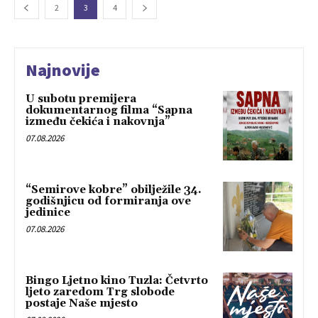
2
3
4
Najnovije
U subotu premijera
dokumentarnog filma “Sapna
između čekića i nakovnja”
07.08.2026
“Semirove kobre” obilježile 34.
godišnjicu od formiranja ove
jedinice
07.08.2026
Bingo Ljetno kino Tuzla: Četvrto
ljeto zaredom Trg slobode
postaje Naše mjesto