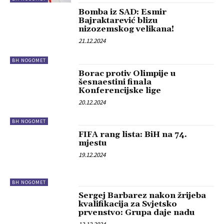
Bomba iz SAD: Esmir
Bajraktarević blizu
nizozemskog velikana!
21.12.2024
BH NOGOMET
Borac protiv Olimpije u
šesnaestini finala
Konferencijske lige
20.12.2024
BH NOGOMET
FIFA rang lista: BiH na 74.
mjestu
19.12.2024
BH NOGOMET
Sergej Barbarez nakon žrijeba
kvalifikacija za Svjetsko
prvenstvo: Grupa daje nadu