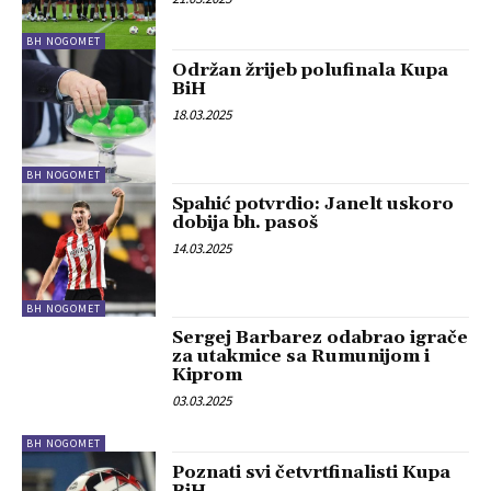
BH NOGOMET
Održan žrijeb polufinala Kupa
BiH
18.03.2025
BH NOGOMET
Spahić potvrdio: Janelt uskoro
dobija bh. pasoš
14.03.2025
BH NOGOMET
Sergej Barbarez odabrao igrače
za utakmice sa Rumunijom i
Kiprom
03.03.2025
BH NOGOMET
Poznati svi četvrtfinalisti Kupa
BiH