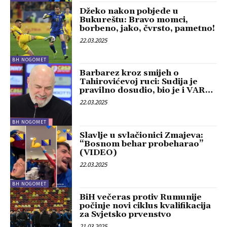
Džeko nakon pobjede u
Bukureštu: Bravo momci,
borbeno, jako, čvrsto, pametno!
22.03.2025
BH NOGOMET
Barbarez kroz smijeh o
Tahirovićevoj ruci: Sudija je
pravilno dosudio, bio je i VAR…
22.03.2025
BH NOGOMET
Slavlje u svlačionici Zmajeva:
“Bosnom behar probeharao”
(VIDEO)
22.03.2025
BH NOGOMET
BiH večeras protiv Rumunije
počinje novi ciklus kvalifikacija
za Svjetsko prvenstvo
21.03.2025