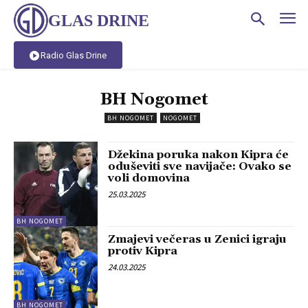
GLAS DRINE
Radio Glas Drine
BH Nogomet
BH NOGOMET
NOGOMET
Džekina poruka nakon Kipra će
oduševiti sve navijače: Ovako se
voli domovina
25.03.2025
BH NOGOMET
Zmajevi večeras u Zenici igraju
protiv Kipra
24.03.2025
BH NOGOMET