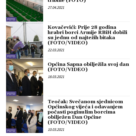
tribine (FOTO)
27.04.2021
FOTO
Kovačevići: Prije 28 godina
hrabri borci Armije RBiH dobili
su jednu od najtežih bitaka
(FOTO/VIDEO)
22.03.2021
FOTO
Općina Sapna obilježila svoj dan
(FOTO/VIDEO)
18.03.2021
FOTO
Teočak: Svečanom sjednicom
Općinskog vijeća i odavanjem
počasti poginulim borcima
obilježen Dan Općine
(FOTO/VIDEO)
10.03.2021
FOTO