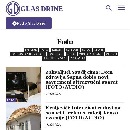
GLAS DRINE
Radio Glas Drine
Foto
EMISIJE
FOTO
IZBORI
SCITECH
SLIDE
SPORT
TV GLAS DRINE - VIDEO
TVVIJESTI
VIDEO
VIDEO REKLAME
VIJESTI
ZANIMLJIVOSTI
ZDRAVLJE
Zahvaljući Saudijcima: Dom
zdravlja Sapna dobio novi,
savremeni ultrazvučni aparat
(FOTO/AUDIO)
19.08.2021
FOTO
Kraljevići: Intenzivni radovi na
sanaciji i rekonstrukciji krova
džamije (FOTO/AUDIO)
04.08.2021