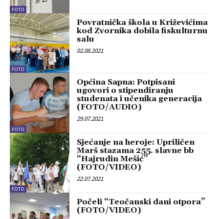
FOTO
Povratnička škola u Križevićima
kod Zvornika dobila fiskulturnu
salu
02.08.2021
FOTO
Općina Sapna: Potpisani
ugovori o stipendiranju
studenata i učenika generacija
(FOTO/AUDIO)
29.07.2021
FOTO
Sjećanje na heroje: Upriličen
Marš stazama 255. slavne bb
“Hajrudin Mešić”
(FOTO/VIDEO)
22.07.2021
FOTO
Počeli “Teočanski dani otpora”
(FOTO/VIDEO)