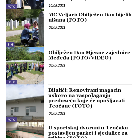
10.05.2021
FOTO
MC Veljaci: Obilježen Dan bijelih
nišana (FOTO)
08.05.2021
BIH
Obilježen Dan Mjesne zajednice
Međeđa (FOTO/VIDEO)
08.05.2021
FOTO
Bilalići: Renovirani magacin
uskoro na raspolaganju
preduzeću koje će upošljavati
Teočane (FOTO)
04.05.2021
FOTO
U sportskoj dvorani u Teočaku
postavljen parket i sjedalice za