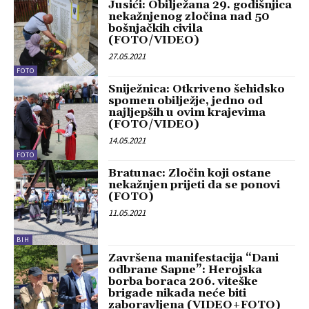
Jusići: Obilježana 29. godišnjica
nekažnjenog zločina nad 50
bošnjačkih civila
(FOTO/VIDEO)
27.05.2021
FOTO
Sniježnica: Otkriveno šehidsko
spomen obilježje, jedno od
najljepših u ovim krajevima
(FOTO/VIDEO)
14.05.2021
FOTO
Bratunac: Zločin koji ostane
nekažnjen prijeti da se ponovi
(FOTO)
11.05.2021
BIH
Završena manifestacija “Dani
odbrane Sapne”: Herojska
borba boraca 206. viteške
brigade nikada neće biti
zaboravljena (VIDEO+FOTO)