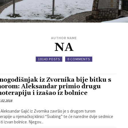
AUTHOR NAME
NA
10143 POSTS
0 COMMENTS
nogodišnjak iz Zvornika bije bitku s
orom: Aleksandar primio drugu
oterapiju i izašao iz bolnice
.02.2018
 Aleksandar Gajić iz Zvornika završio je s drugom turom
rapije u njemačkoj klinici “Švabing” te će naredne dvije sedmice
ti izvan bolnice. Njegov...