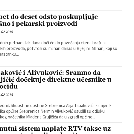
pet do deset odsto poskupljuje
šno i pekarski proizvodi
.02.2018
dnih petnaestak dana doći će do povećanja cijena brašna i
h proizvoda, potvrdili su mlinari danas u Bijeljini. Mlinari, koji su
 sastanku...
aković i Alivuković: Sramno da
jičić dočekuje direktne učesnike u
ocidu
.02.2018
ednik Skupštine opštine Srebrenica Alija Tabaković i zamjenik
ika općine Srebrenica Nermin Alivuković osudili su odluku
kog načelnika Mladena Grujičića da u zgradi općine...
nutni sistem naplate RTV takse uz