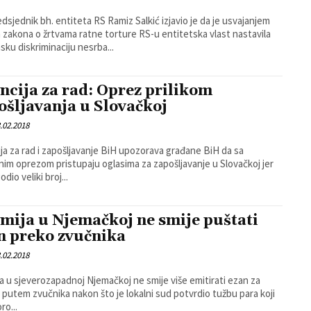
dsjednik bh. entiteta RS Ramiz Salkić izjavio je da je usvajanjem
 zakona o žrtvama ratne torture RS-u entitetska vlast nastavila
sku diskriminaciju nesrba...
ncija za rad: Oprez prilikom
ošljavanja u Slovačkoj
.02.2018
ja za rad i zapošljavanje BiH upozorava građane BiH da sa
im oprezom pristupaju oglasima za zapošljavanje u Slovačkoj jer
dio veliki broj...
mija u Njemačkoj ne smije puštati
n preko zvučnika
.02.2018
a u sjeverozapadnoj Njemačkoj ne smije više emitirati ezan za
putem zvučnika nakon što je lokalni sud potvrdio tužbu para koji
oro...