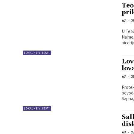
Teo
pri
NA
-
06
U Teoč
Naime,
piceri
LOKALNE VIJESTI
Lov
lov
NA
-
05
Protekl
povodo
Sapna, 
LOKALNE VIJESTI
Sal
dis
NA
-
03