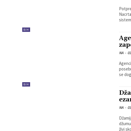
Potpre
Nacrta
sistem
BIH
Age
zap
NA
-
03
Agenci
posebn
se dogo
BIH
Dža
eza
NA
-
03
Džamij
džumu 
živi sk