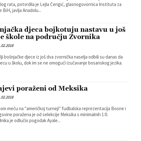
log rata, potvrdila je Lejla Čengić, glasnogovornica Instituta za
 BiH, javlja Anadolu...
njačka djeca bojkotuju nastavu u još
je škole na području Zvornika
.02.2018
lji bošnjačke djece iz još dva zvornička naselja odbili su danas da
djecu u školu, dok im se ne omogući izučavanje bosanskog jezika.
jevi poraženi od Meksika
.02.2018
om meču na "američkoj turneji" fudbalska reprezentacija Bosne i
ovine poražena je od selekcije Meksika s minimalnih 1:0.
nika je odlučio pogodak Ayale...