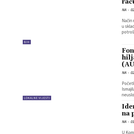
rač
NA
-
02
Način 
u skla
potroš
BIH
Fon
hil
(A
NA
-
02
Početk
Ismaji
neuslov
LOKALNE VIJESTI
Ide
na 
NA
-
01
U Kome