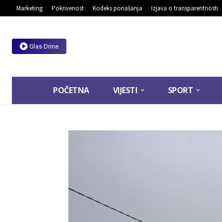
Marketing
Pokrivenost
Kodeks ponašanja
Izjava o transparentnosti
Glas Drine
POČETNA
VIJESTI
SPORT