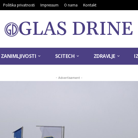
Politika privatnosti
Impressum
O nama
Kontakt
GLAS DRINE
ZANIMLJIVOSTI
SCITECH
ZDRAVLJE
I
- Advertisement -