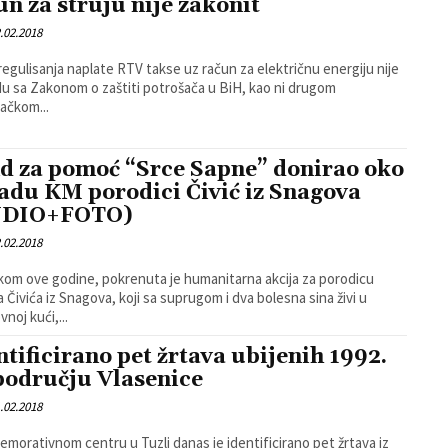
un za struju nije zakonit
.02.2018
regulisanja naplate RTV takse uz račun za električnu energiju nije
du sa Zakonom o zaštiti potrošača u BiH, kao ni drugom
ačkom...
d za pomoć “Srce Sapne” donirao oko
jadu KM porodici Čivić iz Snagova
UDIO+FOTO)
.02.2018
om ove godine, pokrenuta je humanitarna akcija za porodicu
la Čivića iz Snagova, koji sa suprugom i dva bolesna sina živi u
noj kući,...
ntificirano pet žrtava ubijenih 1992.
području Vlasenice
.02.2018
morativnom centru u Tuzli danas je identificirano pet žrtava iz