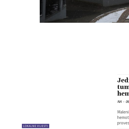
Jed
tum
hem
NA
-
06
Maleni
hemote
proves
LOKALNE VIJESTI