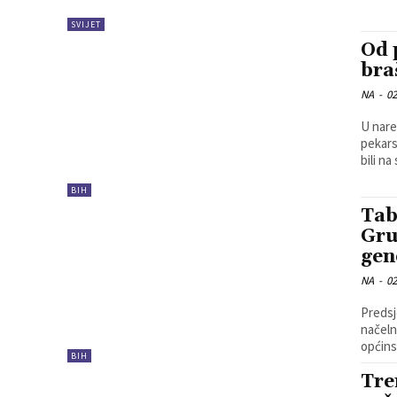
SVIJET
Od 
bra
NA
-
02
U nare
pekarski
bili na
BIH
Tab
Gru
gen
NA
-
02
Predsj
načeln
općins
BIH
Tre