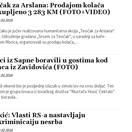
čak za Arslana: Prodajom kolača
kupljeno 3 283 KM (FOTO+VIDEO)
.02.2018
aku je jučer realizovana humanitarna akcija „Teočak za Arslana“.
 Udruženje građana „Srcem za Teočak“, u saradnji sa kafe-
jom Monca, organizovali su prodaju kolača,...
ci iz Sapne boravili u gostima kod
aca iz Zavidovića (FOTO)
.02.2018
i vikend bio je posljednji izlazak u zimski lov na crnu divljač. Tim
m je grupa lovaca iz lovačkog društva "Mustafa Husić Čektalo"
boravila...
kić: Vlasti RS-a nastavljaju
kriminicaiju nesrba
.02.2018