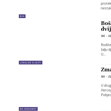
protek
nestale
BIH
Boš
dvi
NA
-
01
Rodite
šalju 
U...
LOKALNE VIJESTI
Zma
NA
-
01
U drug
Herceg
Pobjed
BH NOGOMET